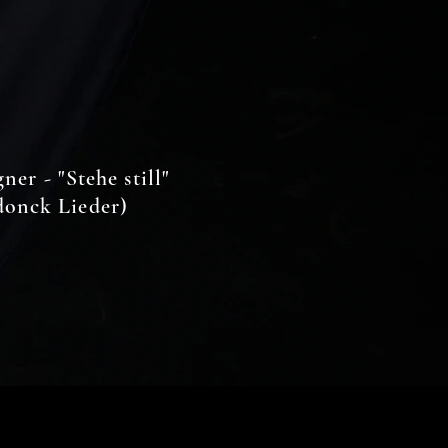
er - "Stehe still"
onck Lieder)