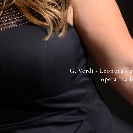
G. Verdi - Leonora`s 
opera "La f