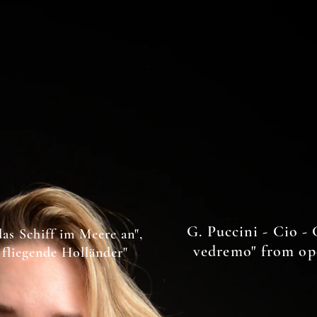
G. Puccini - Cio - 
das Schiff im Meere an",
vedremo" from op
 fliegende Holländer"