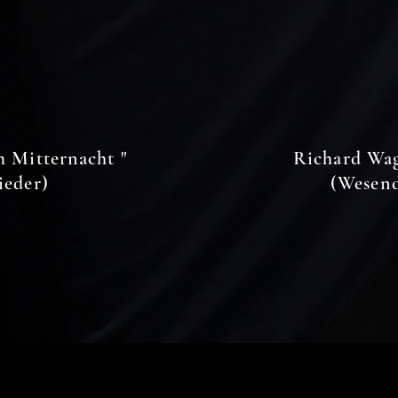
 Mitternacht "
Richard Wagn
ieder)
(Wesend